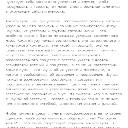
чувствует себя достаточно уверенным и смелым, чтобы
придумывать и творить, он может внести реальные изменения
в окружающую действительность.
Архитектура, как дисциплина, обеспечивает ребенку высокий
уровень раннего развития и понимание взаимосвязей между
науками, искусствами и другими сферами жизни — это
особенно важно в быстро меняющихся условиях современного
мира. Архитектуру нельзя воспринимать вне исторического и
культурного контекста, вне людей и традиций; она не
существует вне географии, экологии, экономики, политики,
искусства, психологии. Участники архитектурного
образовательного процесса с детства учатся выявлять
взаимосвязи явлений и процессов, а также их последствия.
Архитектура — это наука об искусстве и математике, о
логике и воображении, об осязаемом и неосязаемом. Изучая
принципы формирования пространств и создавая эти
пространства в реальном времени, дети не только тренируют
логическое мышление в увлекательной форме, но и развивают
эстетическое восприятие и вкус. Мы считаем, что знакомство
с наукой об эстетике, красоте и гармонии важно не меньше,
чем знакомство с алгеброй, иностранным языком и физикой.
Чтобы понимать среду и уметь трансформировать ее по своему
сценарию, необходимо научиться общаться с ней "на одном
языке" - это также сопутствует изучению архитектуры. В
каждом здании, городе и помещении зашифровано два сложных