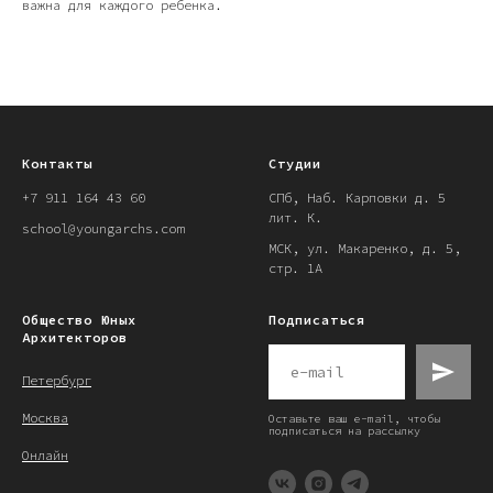
важна для каждого ребенка.
Контакты
Студии
+7 911 164 43 60
СПб, Наб. Карповки д. 5
лит. К.
school@youngarchs.com
МСК, ул. Макаренко, д. 5,
стр. 1А
Общество Юных
Подписаться
Архитекторов
Петербург
Москва
Оставьте ваш e-mail, чтобы
подписаться на рассылку
Онлайн