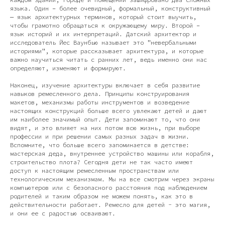
языка. Один – более очевидный, формальный, конструктивный
— язык архитектурных терминов, который стоит выучить,
чтобы грамотно обращаться к окружающему миру. Второй –
язык историй и их интерпретаций. Датский архитектор и
исследователь Йес Ваунбью называет это "невербальными
историями", которые рассказывает архитектура, и которые
важно научиться читать с ранних лет, ведь именно они нас
определяют, изменяют и формируют.
Наконец, изучение архитектуры включает в себя развитие
навыков ремесленного дела. Принципы конструирования
макетов, механизмы работы инструментов и возведение
настоящих конструкций больше всего увлекают детей и дают
им наиболее значимый опыт. Дети запоминают то, что они
видят, и это влияет на них потом всю жизнь, при выборе
профессии и при решении самых разных задач в жизни.
Вспомните, что больше всего запоминается в детстве:
мастерская деда, внутреннее устройство машины или корабля,
строительство плота? Сегодня дети не так часто имеют
доступ к настоящим ремесленным пространствам или
технологическим механизмам. Мы на все смотрим через экраны
компьютеров или с безопасного расстояния под наблюдением
родителей и таким образом не можем понять, как это в
действительности работает. Ремесло для детей - это магия,
и они ее с радостью осваивают.