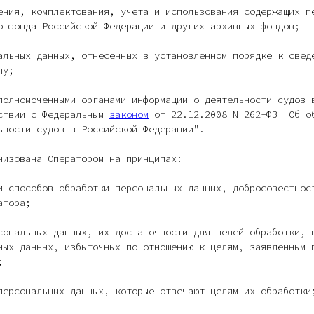
ения, комплектования, учета и использования содержащих п
о фонда Российской Федерации и других архивных фондов;
альных данных, отнесенных в установленном порядке к свед
ну;
полномоченными органами информации о деятельности судов 
ствии с Федеральным
законом
от 22.12.2008 N 262-ФЗ "Об о
ьности судов в Российской Федерации".
низована Оператором на принципах:
и способов обработки персональных данных, добросовестнос
атора;
сональных данных, их достаточности для целей обработки, 
ных данных, избыточных по отношению к целям, заявленным 
;
персональных данных, которые отвечают целям их обработки