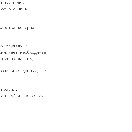
енным целям
 отношению к
работка которых
ых случаях и
ринимает необходимые
еточных данных;
сональных данных, не
 правил,
данных" и настоящим