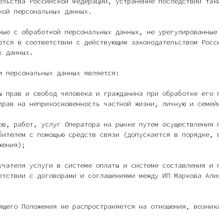
ельства Российской Федерации, устранение последствий так
кой персональных данных.
ные с обработкой персональных данных, не урегулированные
ются в соответствии с действующим законодательством Росс
х данных.
и персональных данных является:
ы прав и свобод человека и гражданина при обработке его 
прав на неприкосновенность частной жизни, личную и семей
ов, работ, услуг Оператора на рынке путем осуществления 
бителем с помощью средств связи (допускается в порядке,
жения);
учателя услуги в системе оплаты и системе составления и 
етствии с договорами и соглашениями между ИП Маркова Али
ящего Положения не распространяется на отношения, возник