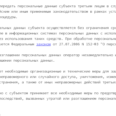
передать персональные данные субъекта третьим лицам в сл
йским или иным применимым законодательством в рамках уст
роцедуры.
альных данных субъекта осуществляется без ограничения ср
ле в информационных системах персональных данных с испол
ез использования таких средств. При обработке персональн
вуется Федеральным
законом
от 27.07.2006 N 152-ФЗ "О перс
азглашении персональных данных оператор незамедлительно 
ашении персональных данных.
ет необходимые организационные и технические меры для за
неправомерного или случайного доступа, уничтожения, изме
странения, а также от иных неправомерных действий третьи
но с субъектом принимает все необходимые меры по предотв
последствий, вызванных утратой или разглашением персонал
: