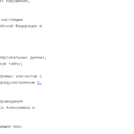
их нарушений,
 настоящим
ийской Федерации в
персональных данных,
ную тайну;
прямых контактов с
 предусмотренном
п.
проведения
са Алексеевна и
ающие при: