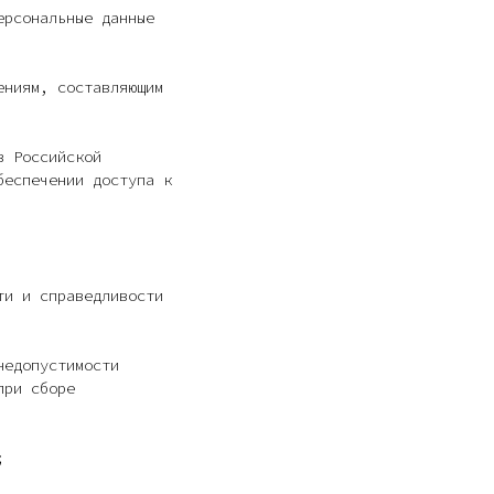
ерсональные данные
ениям, составляющим
в Российской
беспечении доступа к
ти и справедливости
недопустимости
при сборе
;