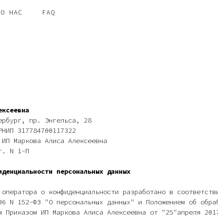
О НАС
FAQ
ексеевна
ербург, пр. Энгельса, 28
РНИП 317784700117322
 ИП Маркова Алиса Алексеевна
г. N 1-П
иденциальности персональных данных
 оператора о конфиденциальности разработано в соответств
6 N 152-ФЗ "О персональных данных" и Положением об обра
м Приказом ИП Маркова Алиса Алексеевна от "25"апреля 201