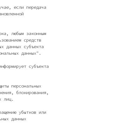
учае, если передача
ановленной
ока, любым законным
ьзованием средств
ых данных субъекта
ональных данных".
информирует субъекта
щиты персональных
нения, блокирования,
х лиц.
ращению убытков или
ьных данных