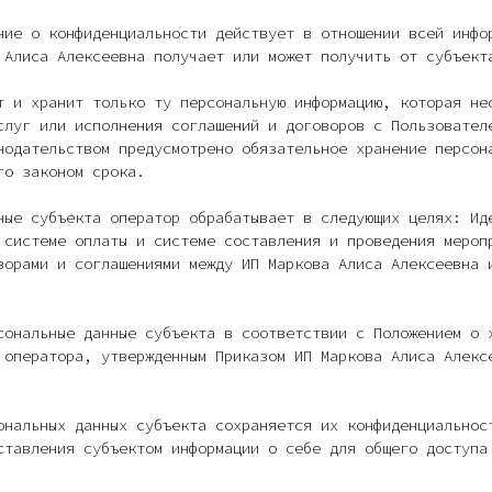
ние о конфиденциальности действует в отношении всей инфо
 Алиса Алексеевна получает или может получить от субъект
т и хранит только ту персональную информацию, которая не
слуг или исполнения соглашений и договоров с Пользовател
нодательством предусмотрено обязательное хранение персон
го законом срока.
ные субъекта оператор обрабатывает в следующих целях: Ид
 системе оплаты и системе составления и проведения мероп
ворами и соглашениями между ИП Маркова Алиса Алексеевна 
сональные данные субъекта в соответствии с Положением о 
 оператора, утвержденным Приказом ИП Маркова Алиса Алекс
ональных данных субъекта сохраняется их конфиденциальнос
ставления субъектом информации о себе для общего доступа