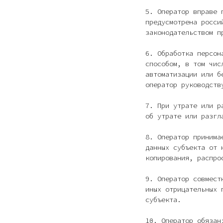
5. Оператор вправе 
предусмотрена росси
законодательством п
6. Обработка персон
способом, в том чис
автоматизации или б
оператор руководст
7. При утрате или р
об утрате или разгл
8. Оператор принима
данных субъекта от 
копирования, распро
9. Оператор совмест
иных отрицательных 
субъекта.
10. Оператор обязан