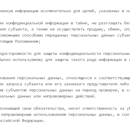
ченную информацию исключительно для целей, указанных в н
ие конфиденциальной информации в тайне, не разглашать бе
ния субъекта, а также не осуществлять продажу, обмен, оп
озможными способами переданных персональных данных субъе
тоящим Положением;
едосторожности для защиты конфиденциальности персональны
бычно используемому для защиты такого рода информации в 
рование персональных данных, относящихся к соответствующ
ли запроса субъекта или его законного представителя либо
ав субъектов персональных данных на период проверки, в с
нальных данных или неправомерных действий.
полнивший свои обязательства, несет ответственность за у
 неправомерным использованием персональных данных, в соо
оссийской Федерации.