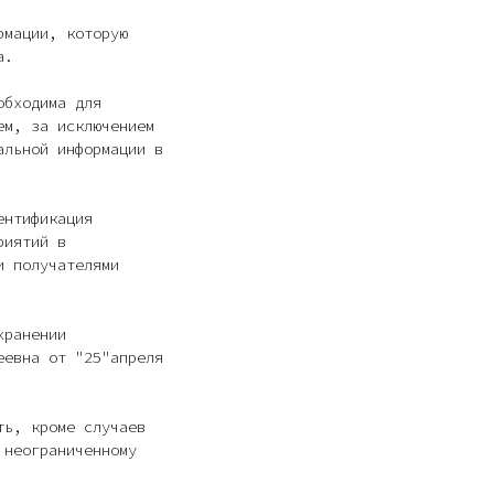
рмации, которую
а.
обходима для
ем, за исключением
альной информации в
ентификация
риятий в
и получателями
хранении
еевна от "25"апреля
ть, кроме случаев
 неограниченному