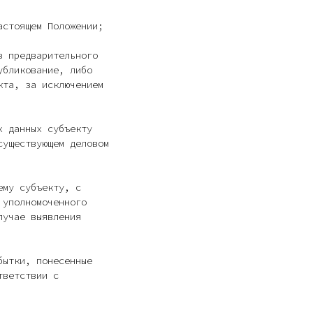
астоящем Положении;
з предварительного
убликование, либо
кта, за исключением
х данных субъекту
существующем деловом
ему субъекту, с
 уполномоченного
лучае выявления
бытки, понесенные
тветствии с